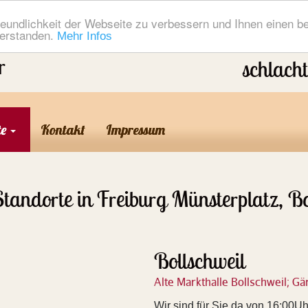
eundlichkeit der Webseite zu verbessern und Ihnen einen b
verstanden.
Mehr Infos
r
schlach
te
Kontakt
Impressum
tandorte in Freiburg Münsterplatz, Bo
Bollschweil
Alte Markthalle Bollschweil; G
Wir sind für Sie da von 16:00Uh